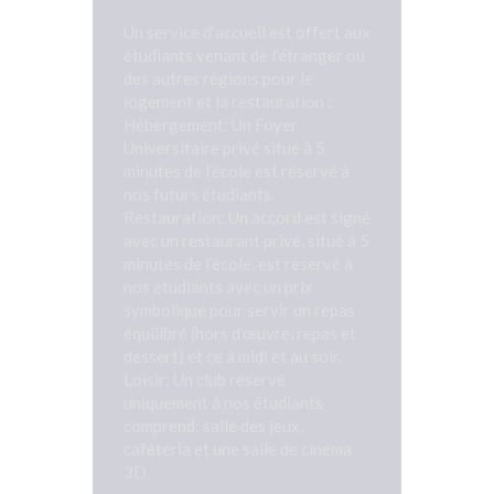
Un service d’accueil est offert aux
étudiants venant de l’étranger ou
des autres régions pour le
logement et la restauration :
Hébergement: Un Foyer
Universitaire privé situé à 5
minutes de l’école est réservé à
nos futurs étudiants.
Restauration: Un accord est signé
avec un restaurant privé, situé à 5
minutes de l’école, est réservé à
nos étudiants avec un prix
symbolique pour servir un repas
équilibré (hors d’œuvre, repas et
dessert) et ce à midi et au soir.
Loisir: Un club réservé
uniquement à nos étudiants
comprend: salle des jeux,
cafétéria et une salle de cinéma
3D.