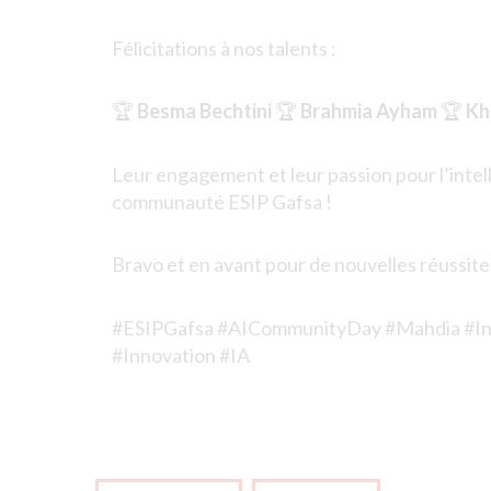
Félicitations à nos talents :
🏆
Besma Bechtini
🏆
Brahmia Ayham
🏆
Kh
Leur engagement et leur passion pour l’intellig
communauté ESIP Gafsa !
Bravo et en avant pour de nouvelles réussite
#ESIPGafsa #AICommunityDay #Mahdia #Inte
#Innovation #IA