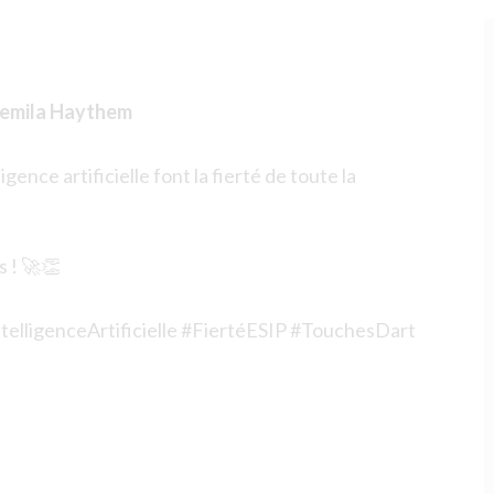
EN
emila Haythem
ence artificielle font la fierté de toute la
s ! 🚀👏
lligenceArtificielle #FiertéESIP #TouchesDart