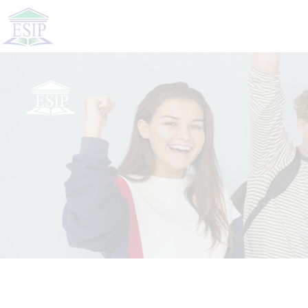
L
F
A
I
A
A
C