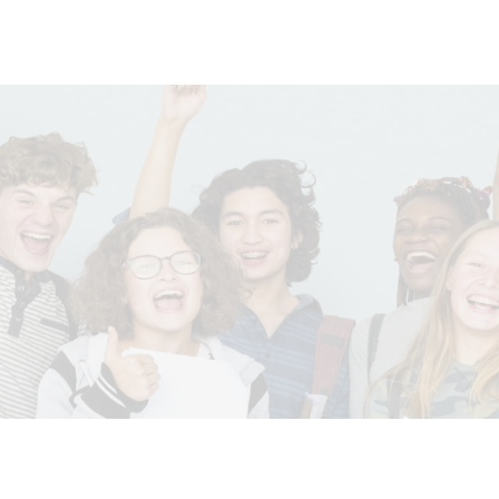
’ECOLE
ORMATION
DMISSION
NTERNATIONAL
CCÈS PRIVÉ
CTUALITÉS
ONTACT