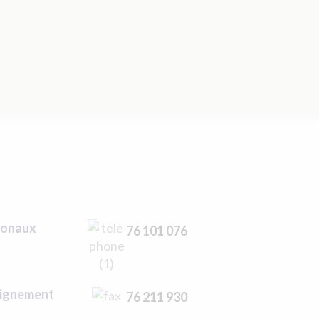
ionaux
76 101 076
eignement
76 211 930