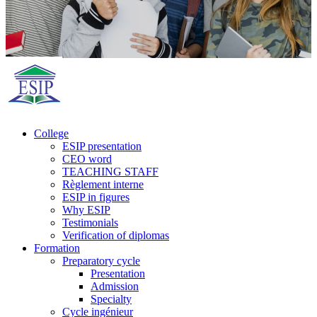
College
ESIP presentation
CEO word
TEACHING STAFF
Règlement interne
ESIP in figures
Why ESIP
Testimonials
Verification of diplomas
Formation
Preparatory cycle
Presentation
Admission
Specialty
Cycle ingénieur