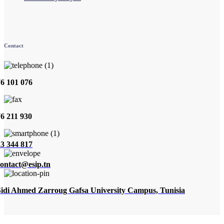
Contact
76 101 076
76 211 930
23 344 817
contact@esip.tn
Sidi Ahmed Zarroug Gafsa University Campus, Tunisia