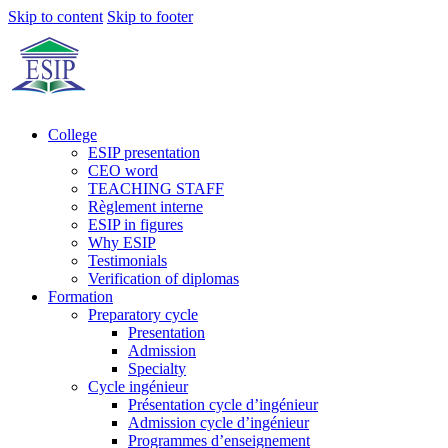
Skip to content
Skip to footer
College
ESIP presentation
CEO word
TEACHING STAFF
Règlement interne
ESIP in figures
Why ESIP
Testimonials
Verification of diplomas
Formation
Preparatory cycle
Presentation
Admission
Specialty
Cycle ingénieur
Présentation cycle d’ingénieur
Admission cycle d’ingénieur
Programmes d’enseignement